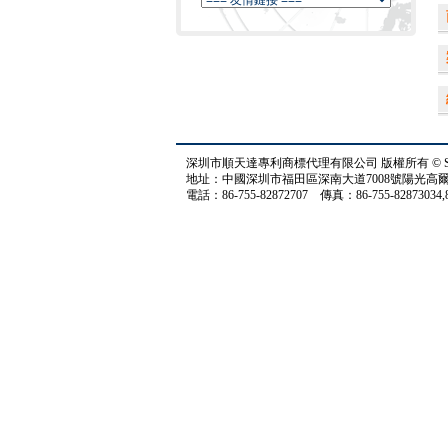
深圳市順天達專利商標代理有限公司 版權所有 © STD.All 
地址：中國深圳市福田區深南大道7008號陽光高爾夫大廈
電話：86-755-82872707 傳真：86-755-82873034,82