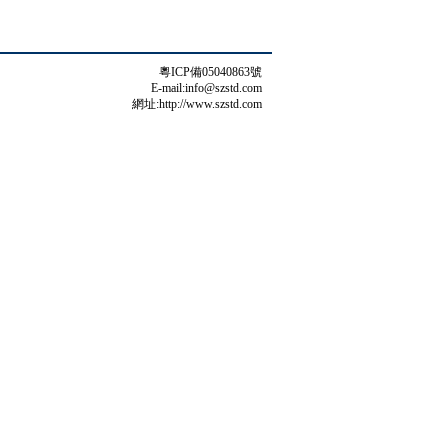
粵ICP備05040863號
E-mail:info@szstd.com
網址:http://www.szstd.com