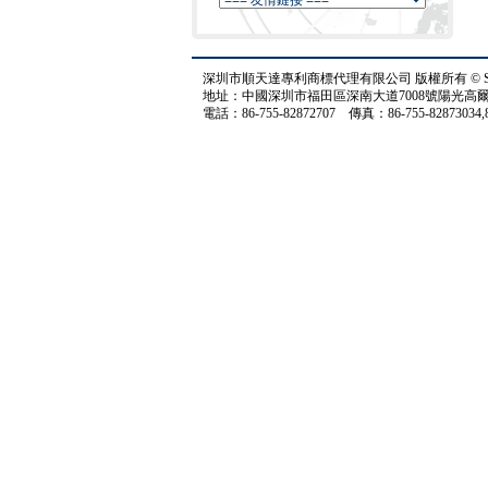
深圳市順天達專利商標代理有限公司 版權所有 © STD.All 
地址：中國深圳市福田區深南大道7008號陽光高爾夫大廈
電話：86-755-82872707 傳真：86-755-82873034,82