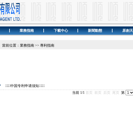
業務指南
下載中心
新聞動態
原創天
當前位置：業務指南 >> 專利指南
∷∷中国专利申请须知∷∷
当前 1/1
首页
前页
后页
尾页
第