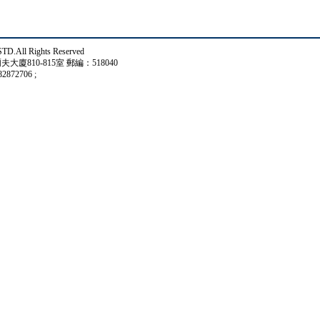
Rights Reserved
810-815室 郵編：518040
872706 ;