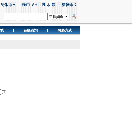
地
在線咨詢
聯絡方式
页