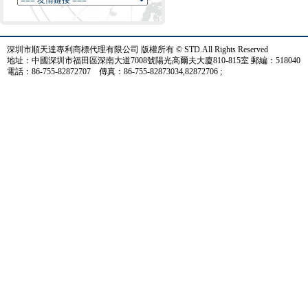
深圳市順天達專利商標代理有限公司 版權所有 © STD.All Rights Reserved
地址：中國深圳市福田區深南大道7008號陽光高爾夫大廈810-815室 郵編：518040
電話：86-755-82872707 傳真：86-755-82873034,82872706 ;