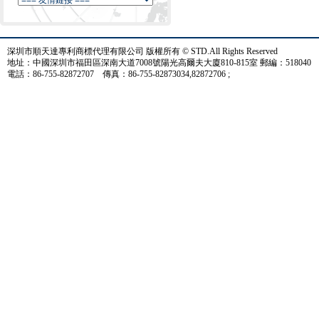
深圳市順天達專利商標代理有限公司 版權所有 © STD.All Rights Reserved
地址：中國深圳市福田區深南大道7008號陽光高爾夫大廈810-815室 郵編：518040
電話：86-755-82872707 傳真：86-755-82873034,82872706 ;