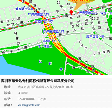
深圳市顺天达专利商标代理有限公司武汉分公司
地 址：
武汉市洪山区珞瑜路727号光谷银座1402室
邮 编：
430000
电 话：
027-86848182 王小姐
邮箱：
wuhan@szstd.com