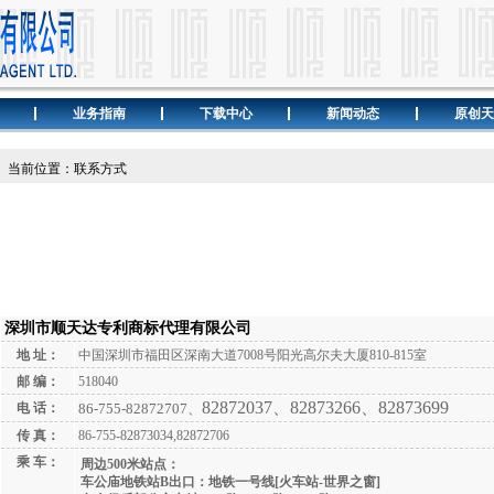
业务指南
下载中心
新闻动态
原创天
当前位置：联系方式
深圳市顺天达专利商标代理有限公司
地 址：
中国深圳市福田区深南大道7008号阳光高尔夫大厦810-815室
邮 编：
518040
82872037、82873266、82873699
电 话：
86-755-82872707、
传 真：
86-755-82873034,82872706
乘 车：
周边500米站点：
车公庙地铁站B出口：地铁一号线[火车站-世界之窗]