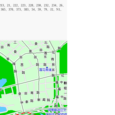
3、21、222、223、228、230、232、234、26、
4、365、370、373、383、54、59、79、J2、N1、