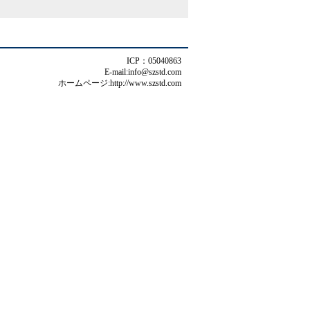
ICP：05040863
E-mail:info@szstd.com
ホームページ:http://www.szstd.com