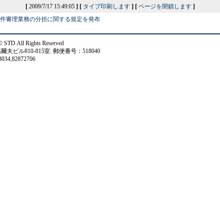
[
2009/7/17 15:49:05
]
[
タイプ印刷します
]
[
ページを閉鎖します
]
件審理業務の分担に関する規定を発布
 Rights Reserved
ル810-815室. 郵便番号：518040
34,82872706