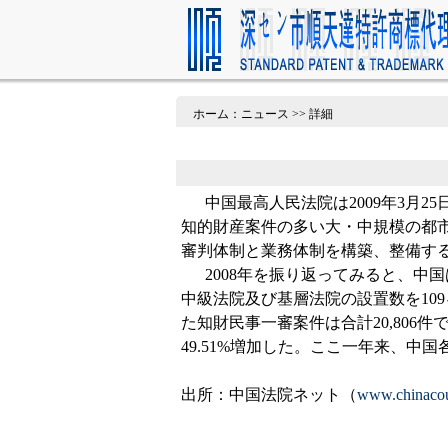
ホーム：ニュース >> 詳細
中国最高人民法院は2009年3月25
知的財産案件の多い大・中規模の都
審判体制と業務体制を構築、整備す
2008年を振り返ってみると、中
中級法院及び基層法院の設置数を10
た知財民事一審案件は合計20,806件
49.51%増加した。ここ一年来、中国
出所：中国法院ネット（
www.chinacou