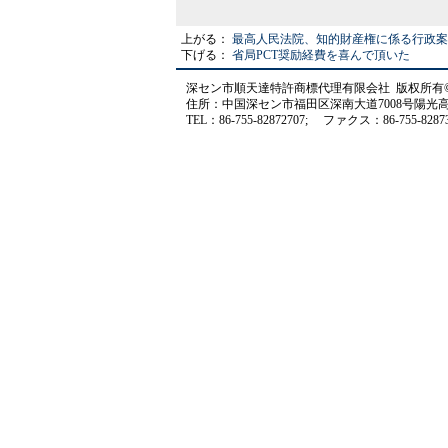
上がる：
最高人民法院、知的財産権に係る行政案
下げる：
省局PCT奨励経費を喜んで頂いた
深セン市順天達特許商標代理有限会社 版权所有© STD.All
住所：中国深セン市福田区深南大道7008号陽光高爾夫ビ
TEL：86-755-82872707; ファクス：86-755-828730