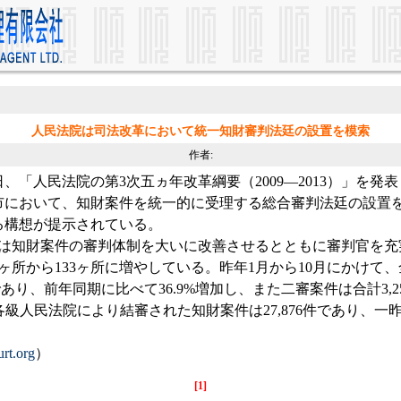
人民法院は司法改革において統一知財審判法廷の設置を模索
作者:
日、「人民法院の第3次五ヵ年改革綱要（2009―2013）」を
市において、知財案件を統一的に受理する総合審判法廷の設置
る構想が提示されている。
国は知財案件の審判体制を大いに改善させるとともに審判官を充
9ヶ所から133ヶ所に増やしている。昨年1月から10月にかけて
であり、前年同期に比べて36.9%増加し、また二審案件は合計3,
各級人民法院により結審された知財案件は27,876件であり、一昨
rt.org
）
[1]